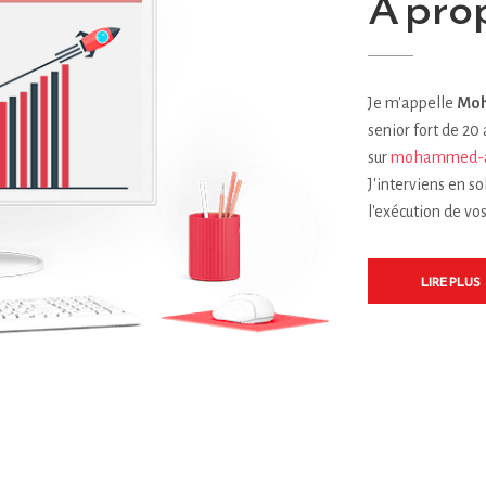
À pro
Je m'appelle
Moh
senior fort de 20
sur
mohammed-a
J'interviens en s
l'exécution de vos
LIRE PLUS