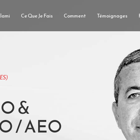
lami
Ce Que Je Fais
Comment
Témoignages
ES)
EO &
EO / AEO