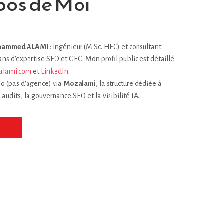
pos de Moi
ammed ALAMI
: Ingénieur (M.Sc. HEC) et consultant
 ans d'expertise SEO et GEO. Mon profil public est détaillé
lami.com
et
LinkedIn
.
olo (pas d'agence) via
Mozalami
, la structure dédiée à
 audits, la gouvernance SEO et la visibilité IA.