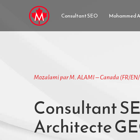
Consultant SEO
Mohammed A
Mozalami par M. ALAMI – Canada (FR/EN/
Consultant S
Architecte G