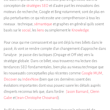
conception de
stratégies SEO
et d’autre part les innovations des
moteurs de recherche, Google et Bing notamment, sont de plus en
plus perturbantes ce qui nécessite une compréhension à tous les
niveaux : technique,
sémantique
et graphes en général qu’ils soient
basés sur le
social
, les
liens
ou simplement le
Knowledge
.
Pour ceux qui me connaissent et qui ont déjà lu mes billets dans le
passé, ils vont se rendre compte d’un changement d’approche dans
l’analyse : je passe des tactiques (Onpage et Off site) vers la
stratégie globale. Dans ce billet, vous trouverez ma lecture des
tendances SEO fondamentales, bien plus au niveau technique que
les nouveautés conceptuelles plus récentes comme
Google MUM
,
Discover
ou
IndexNow
(bien que ces dernières soient des
évolutions importantes dont vous pouvez suivre les détails auprès
d’experts reconnus tels que, dans l’ordre :
Jason Barnard
,
Glenn
Gabe
et
Jean-Christophe Chouinard
).
Au fil du temps, j’ai souvent mis l’emphase sur la nécessité de