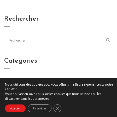
Rechercher
Categories
Analyses SEO
(8)
Nous utilisons des cookies pour vous offrir la meilleure expérience sur notre
site Web.
Informations SEO
(16)
Vous pouvez en savoir plus sur les cookies que nous utilisons ou les
désactiver dans les
paramètres
.
Semantic SEO
(1)
Close GDPR Cookie Banner
Accepter
Paramètres