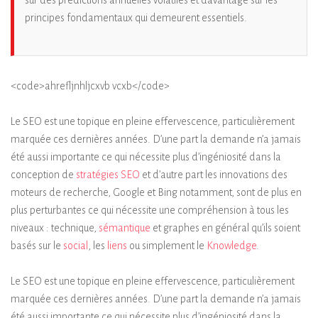
principes fondamentaux qui demeurent essentiels.
<code>ahrefljnhljcxvb vcxb</code>
Le SEO est une topique en pleine effervescence, particulièrement
marquée ces dernières années. D’une part la demande n’a jamais
été aussi importante ce qui nécessite plus d’ingéniosité dans la
conception de
stratégies SEO
et d’autre part les innovations des
moteurs de recherche, Google et Bing notamment, sont de plus en
plus perturbantes ce qui nécessite une compréhension à tous les
niveaux : technique,
sémantique
et graphes en général qu’ils soient
basés sur le
social
, les
liens
ou simplement le
Knowledge
.
Le SEO est une topique en pleine effervescence, particulièrement
marquée ces dernières années. D’une part la demande n’a jamais
été aussi importante ce qui nécessite plus d’ingéniosité dans la