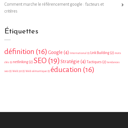
Comment marche le référencement google : facteurs et
critères
Étiquettes
définition
(16)
Google
(4)
Link Building
(2)
International
(1)
mots
SEO
(19)
Stratégie
(4)
netlinking
(2)
Tactiques
(2)
clés
(1)
tendances
éducation
(16)
seo
(1)
Web 3.0
(1)
Web sémantique
(1)