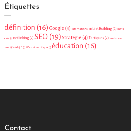
Étiquettes
définition
(16)
Google
(4)
Link Building
(2)
International
(1)
mots
SEO
(19)
Stratégie
(4)
netlinking
(2)
Tactiques
(2)
clés
(1)
tendances
éducation
(16)
seo
(1)
Web 3.0
(1)
Web sémantique
(1)
Contact